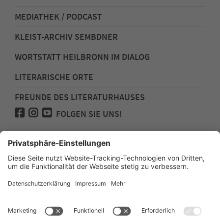
MEDIATHEK / PODCAST
KLEIST-ARCHIV SEMBDNER
WORTSTATT HEILBRONN IM DIALOG
LITERARISCHE ORTE
FREUNDE DES LITERATURHAUSES
FOLGEN SIE UNS!
Impressum
Anfahrt
Datenschutz
Barrierefreiheit
Spenden für den Freundeskreis des
Literaturhauses