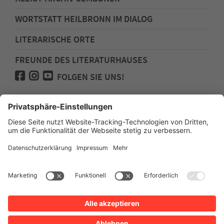
WORTSTATT HEILBRONN IM DIALOG
LITERARISCHE ORTE
FREUNDE DES LITERATURHAUSES
FOLGEN SIE UNS!
Impressum
Anfahrt
Datenschutz
Barrierefreiheit
Spenden für den Freundeskreis des
Literaturhauses
Newsletter