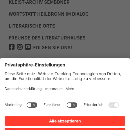
KLEIST-ARCHIV SEMBDNER
WORTSTATT HEILBRONN IM DIALOG
LITERARISCHE ORTE
FREUNDE DES LITERATURHAUSES
FOLGEN SIE UNS!
Impressum
Anfahrt
Datenschutz
Barrierefreiheit
Spenden für den Freundeskreis des
Literaturhauses
Newsletter