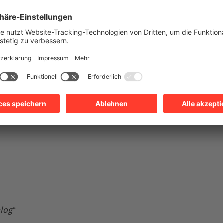
log
“