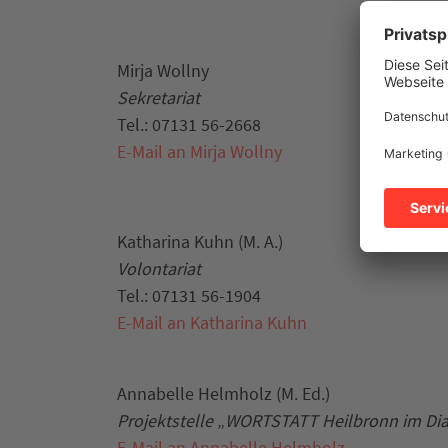
Mirja Wollny
Sekretariat
Tel.: 07131 56-2668
E-Mail an Mirja Wollny
Katharina Kuhn (M. A.)
Volontariat
Tel.: 07131 56-1904
E-Mail an Katharina Kuhn
Annabelle Helmholz (M. Ed.)
Projektstelle
„
WORTSTATT Heilbronn im Dia
E-Mail an Annabelle Helmholz