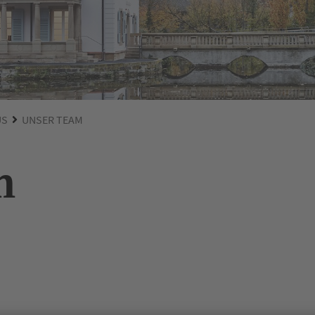
US
UNSER TEAM
m