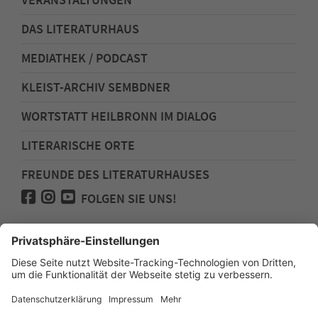
DAS LITERATURHAUS
MEDIATHEK / PODCAST
KLEIST-ARCHIV SEMBDNER
WORTSTATT HEILBRONN IM DIALOG
LITERARISCHE ORTE
FREUNDE DES LITERATURHAUSES
FOLGEN SIE UNS!
Impressum
Anfahrt
Datenschutz
Barrierefreiheit
Spenden für den Freundeskreis des