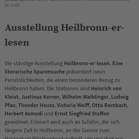
ER-LESEN
Ausstellung Heilbronn-er-
lesen
Die ständige Ausstellung
Heilbronn-er
-
lesen. Eine
literarische Spurensuche
präsentiert neun
Persönlichkeiten, die einen besonderen Bezug zu
Heilbronn haben. Die Stationen sind
Heinrich von
Kleist
,
Justinus Kerner
,
Wilhelm Waiblinger
,
Ludwig
Pfau
,
Theodor Heuss
,
Victoria Wolff
,
Otto Rombach
,
Herbert Asmodi
und
Ernst Siegfried Steffen
gewidmet. Erinnert wird auch an Schiller, der sich
längere Zeit in Heilbronn, an der Grenze zum
Herzogtum Württemberg aufhielt, um von dort aus