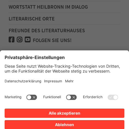
WORTSTATT HEILBRONN IM DIALOG
LITERARISCHE ORTE
FREUNDE DES LITERATURHAUSES
FOLGEN SIE UNS!
Impressum
Anfahrt
Datenschutz
Barrierefreiheit
Spenden für den Freundeskreis des
Literaturhauses
Newsletter