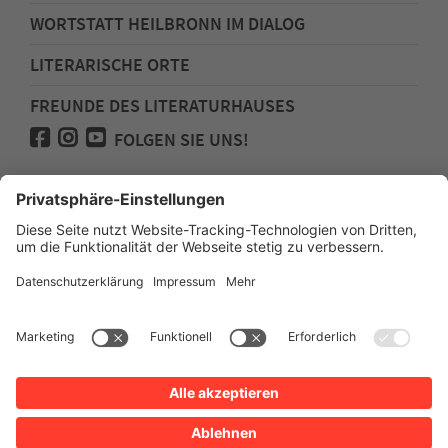
WORTSTATT HEILBRONN IM DIALOG
LITERARISCHE ORTE
FREUNDE DES LITERATURHAUSES
FOLGEN SIE UNS!
Impressum
Anfahrt
Datenschutz
Barrierefreiheit
Spenden für den Freundeskreis des
Literaturhauses
Newsletter