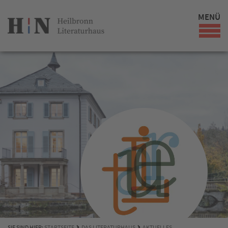
MENÜ
SIE SIND HIER:
STARTSEITE
DAS LITERATURHAUS
AKTUELLES