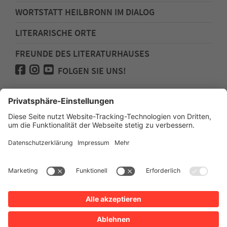
WORTSTATT HEILBRONN IM DIALOG
LITERARISCHE ORTE
FREUNDE DES LITERATURHAUSES
FOLGEN SIE UNS!
Impressum
Anfahrt
Datenschutz
Barrierefreiheit
Spenden für den Freundeskreis des
Literaturhauses
Newsletter