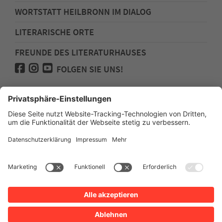
WORTSTATT HEILBRONN IM DIALOG
LITERARISCHE ORTE
FREUNDE DES LITERATURHAUSES
FOLGEN SIE UNS!
Impressum
Anfahrt
Datenschutz
Barrierefreiheit
Spenden für den Freundeskreis des
Literaturhauses
Newsletter