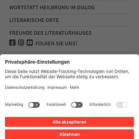
WORTSTATT HEILBRONN IM DIALOG
LITERARISCHE ORTE
FREUNDE DES LITERATURHAUSES
FOLGEN SIE UNS!
Impressum
Anfahrt
Datenschutz
Barrierefreiheit
Spenden für den Freundeskreis des
Literaturhauses
Newsletter