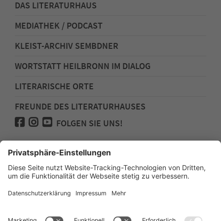
DAS LITERATURHAUS
MEDIATHEK / PODCAST
KLEIST-ARCHIV SEMBDNER
WORTSTATT HEILBRONN IM DIALOG
LITERARISCHE ORTE
FREUNDE DES LITERATURHAUSES
FOLGEN SIE UNS!
Impressum
Anfahrt
Datenschutz
Barrierefreiheit
Spenden für den Freundeskreis des
Literaturhauses