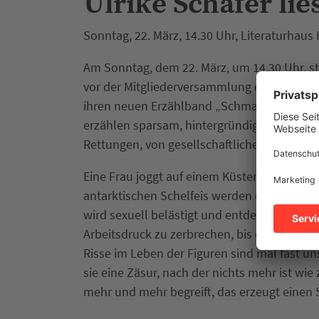
Ulrike Schäfer li
Sonntag, 22. März, 14.30 Uhr, Literaturhaus
Am Sonntag, dem 22. März, um 14.30 Uhr, ste
vor der Mitgliederversammlung des Freundes
ihren neuen Erzählband „Schmaler Grat“ vor
erzählen sparsam, hintergründig und mit p
Rettungen, von gesellschaftlichen Bruchstel
Eine Frau joggt auf einem Küstenpfad und ge
antarktischen Schelfeis werden einem Jun
wird sexuell belästigt und entdeckt die Zer
Arbeitsdruck zu zerbrechen, bis ein liegen
Risse im Leben der Figuren sind mal fast u
sie eine Zäsur, nach der nichts mehr ist wie
mehr und mehr begreift, das erzeugt einen S