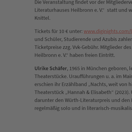
Die Veranstaltung findet vor der Mitgliede
Literaturhauses Heilbronn e. V.“ statt und w
Knittel.
Tickets für 10 € unter:
www.diginights.com/l
und Schüler, Studierende und Azubis zahlen
Ticketpreise zzg. Vvk-Gebühr. Mitglieder de
Heilbronn e. V.“ haben freien Eintritt.
Ulrike Schäfer
, 1965 in München geboren, l
Theaterstücke. Uraufführungen u. a. im Mai
erschien ihr Erzählband „Nachts, weit von hi
Theaterstück „Hannah & Elisabeth“ (2023). 
darunter den Würth-Literaturpreis und den L
regelmäßig solo und in literarisch-musikal