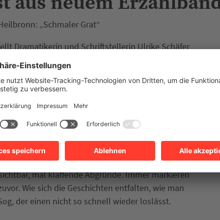
est aus neuem Erzählban
 Heilbronn: „Schmaler Grat“
llt Dramatikerin und Schriftstellerin Ulrike Schäfer
kreises, die um 16 Uhr beginnt, im Literaturhaus
. Die darin enthaltenen fünfzehn Geschichten
oetischer Wucht von Untergängen und vorläufigen
len und der Fragilität menschlicher Existenz.
rät in einen Lauf um ihr Leben. Die Risse im
gen zu Vorboten drohenden Unheils. Ein Mädchen
störungskraft seiner eigenen Wut. Ein Mann droht am
gebliebenes Feuerzeug seine Gegenwehr weckt. Die
nsichtbar, mal klaffende Abgründe. Immer markieren
 zuvor. Wie sich die Geschichten entfalten, wie man
og, der einen nicht so schnell wieder loslässt.