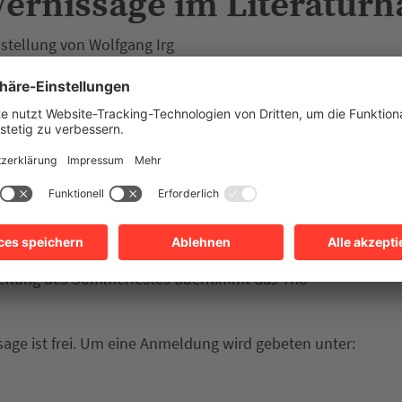
ernissage im Literaturh
stellung von Wolfgang Irg
ntag, dem 14. September, ab 16 Uhr, das neue
mmerfest am Trappensee und der Eröffnung der
ftstellerinnen und Schriftsteller aus Baden-
ografen Wolfgang Irg ein. Die Veranstaltung beginnt
meisterin Agnes Christner. Im Anschluss gibt
ter Dr. Anton Knittel eine Einführung zu seiner
 Wände des Literaturhauses zieren wird. Nach der
em Fotografen einen Rundgang durch die
leitung des Sommerfestes übernimmt das Trio
sage ist frei. Um eine Anmeldung wird gebeten unter: