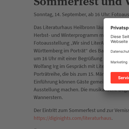
Sommerfest und V
Sonntag, 14. September, ab 16 Uhr: Fotoaus
Das Literaturhaus Heilbronn läutet am Son
Herbst- und Winterprogramm mit einem So
Fotoausstellung „Wir sind LiterARTur – Schri
Württemberg im Porträt“ des Backnanger Fot
um 16 Uhr mit einer Begrüßung durch Bürger
Wolfang Irg im Gespräch mit Literaturhauslei
Porträtreihe, die bis zum 15. März 2026 die
Einführung können Gäste gemeinsam mit d
Ausstellung machen. Die musikalische Beg
Wannerstern.
Der Eintritt zum Sommerfest und zur Vernis
https://diginights.com/literaturhaus
.