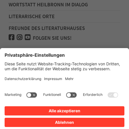
WORTSTATT HEILBRONN IM DIALOG
LITERARISCHE ORTE
FREUNDE DES LITERATURHAUSES
FOLGEN SIE UNS!
Impressum
Anfahrt
Datenschutz
Barrierefreiheit
Spenden für den Freundeskreis des
Literaturhauses
Newsletter