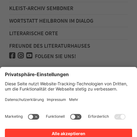
KLEIST-ARCHIV SEMBDNER
WORTSTATT HEILBRONN IM DIALOG
LITERARISCHE ORTE
FREUNDE DES LITERATURHAUSES
FOLGEN SIE UNS!
Impressum
Anfahrt
Datenschutz
Barrierefreiheit
Spenden für den Freundeskreis des
Literaturhauses
Newsletter