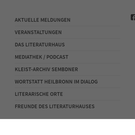
AKTUELLE MELDUNGEN
VERANSTALTUNGEN
DAS LITERATURHAUS
MEDIATHEK / PODCAST
KLEIST-ARCHIV SEMBDNER
WORTSTATT HEILBRONN IM DIALOG
LITERARISCHE ORTE
FREUNDE DES LITERATURHAUSES
ierefreiheit
Spenden für den Freundeskreis des Literatur