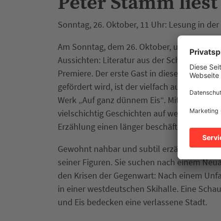
Peter Stamm liest
Sonntag, 26. Oktober, 11 Uhr: Lesung in de
Am Sonntag, dem 26. Oktober, um 11 Uhr fe
Aussichten: Literatur aus der Schweiz“, die 
Premiere. Der erste Gast in dieser Reihe, di
gefördert wird, ist der vielfach ausgezeic
Werk „Auf ganz dünnem Eis“. Mit seinen Er
vielschichtig Geschichten auf wenigen Seit
Erzählung einen länger beschäftigt als ein
Gewohnt nahbar und subtil erzählt Peter 
seiner Figuren. Sie suchen nach einem Neu
den Krisen der Gegenwart: Nach einem Unfall
in einer westdeutschen Skihalle. Eine Schaus
und Eis bedecken eine verlassene Stadt.