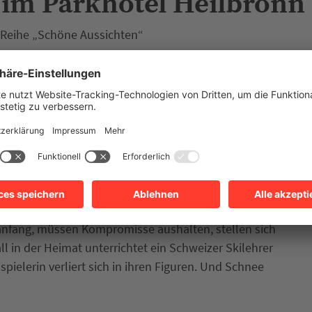
 im Parkhotel Heilbronn
r Reihe „Schöne Aussichten“
iert die neue Literaturhaus-Reihe „Schöne
immer im Parkhotel Heilbronn stattfinden wird, ihre
e von der Schweizer Kulturstiftung Pro Helvetia
hnete Schweizer Autor Peter Stamm mit seinem neuen
zählungen zeigt Stamm, wie kunstvoll und
en erzählt werden können und wie eine einzelne
 umfassender Roman.
Stamm in seinen neuen Erzählungen aus dem Leben
anfang, müssen Kompromisse aushalten, stellen sich
 in der Heimat unterrichtet ein Schweizer Skilehrer
pielerin verliert sich in ihren Figuren. Und Schnee