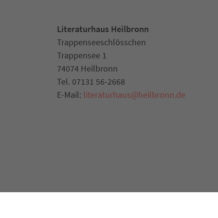
Literaturhaus Heilbronn
Trappenseeschlösschen
Trappensee 1
74074 Heilbronn
Tel. 07131 56-2668
E-Mail:
literaturhaus
@
heilbronn.de
Impressum
Anfahrt
Datenschutz
Barr