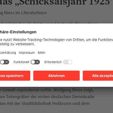
as „Schicksalsjahr 1925
ang Niess im Literaturhaus
t der Historiker, Redakteur und Autor Wolfgang Niess
Schicksalsjahr 1925 – Als Hindenburg Präsident
arstellung und Analyse der Hintergründe der Wahl
Hindenburgs bei der Errichtung der NS-Diktatur
rofessor Dr. Thomas Schnabel, dem früheren Leiter
rg in Stuttgart.
 Demokratien. Das ist heute wieder so bewusst, wie
e Ämter, können Demokratien scheitern. Im April
nburg zu ihrem Reichspräsidenten und legen damit
r Gewalt explodieren sollte. Wolfgang Niess zeigt,
um Totengräber der ersten deutschen Demokratie
tion mit der Stadtbibliothek Heilbronn und dem