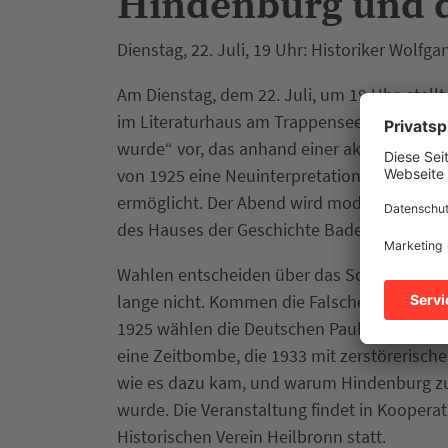
Hindenburg und d
Dienstag, 22. Juli, 19 Uhr: Historiker Wolfg
Am Dienstag, dem 22. Juli, um 19 Uhr, stell
im Literaturhaus am Trappensee sein Werk „
wurde“ vor, das anhand einer akribischen D
von 1925 eine Neuinterpretation der Rolle 
ermöglicht. Der Abend wird moderiert von P
des Hauses der Geschichte Baden-Württembe
Wahlen entscheiden über das Schicksal von
lange nicht. Kommen die Falschen in höchst
1925 wählen die Deutschen Paul von Hinde
eine Zeitbombe, die 1933 mit zerstörerische
wie es dazu kam, und warum Hindenburg z
wurde. Die Veranstaltung findet in Koopera
Historischen Verein Heilbronn statt.