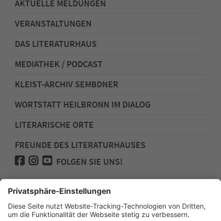
AKTUELLE MELDUNGEN
VERANSTALTUNGEN
DAS LITERATURHAUS
MEDIATHEK / PODCAST
KLEIST-ARCHIV SEMBDNER
WORTSTATT HEILBRONN IM DIALOG
LITERARISCHE ORTE
FREUNDE DES LITERATURHAUSES
FOLGEN SIE UNS!
Impressum
Anfahrt
Datenschutz