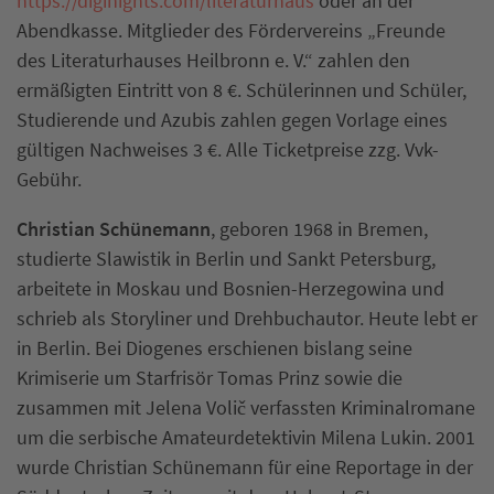
https://diginights.com/literaturhaus
oder an der
Abendkasse. Mitglieder des Fördervereins „Freunde
des Literaturhauses Heilbronn e. V.“ zahlen den
ermäßigten Eintritt von 8 €. Schülerinnen und Schüler,
Studierende und Azubis zahlen gegen Vorlage eines
gültigen Nachweises 3 €. Alle Ticketpreise zzg. Vvk-
Gebühr.
Christian Schünemann
, geboren 1968 in Bremen,
studierte Slawistik in Berlin und Sankt Petersburg,
arbeitete in Moskau und Bosnien-Herzegowina und
schrieb als Storyliner und Drehbuchautor. Heute lebt er
in Berlin. Bei Diogenes erschienen bislang seine
Krimiserie um Starfrisör Tomas Prinz sowie die
zusammen mit Jelena Volič verfassten Kriminalromane
um die serbische Amateurdetektivin Milena Lukin. 2001
wurde Christian Schünemann für eine Reportage in der