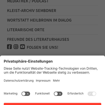
MEDIATHEK / PODCAST
KLEIST-ARCHIV SEMBDNER
WORTSTATT HEILBRONN IM DIALOG
LITERARISCHE ORTE
FREUNDE DES LITERATURHAUSES
FOLGEN SIE UNS!
Impressum
Anfahrt
Datenschutz
Barrierefreiheit
Spenden für den Freundeskreis des
Literaturhauses
Newsletter