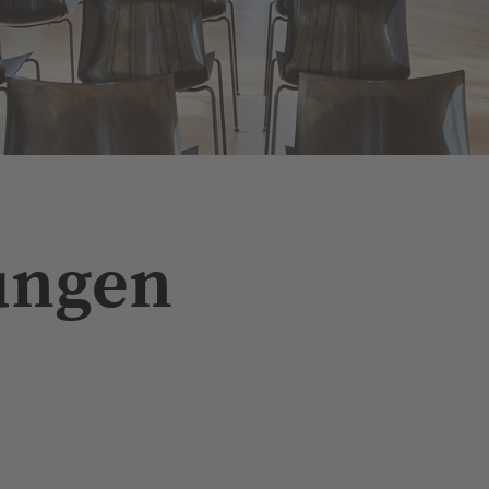
N
ungen