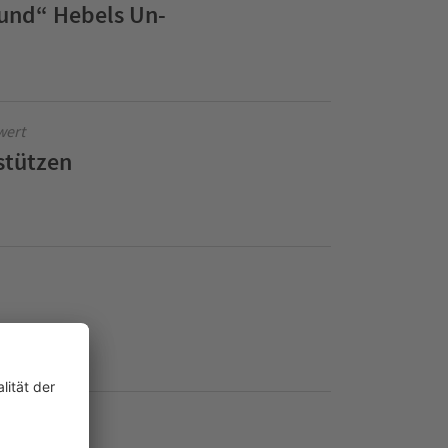
und“ Hebels Un-
wert
stützen