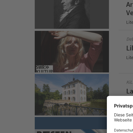
Ar
Ve
Lit
Deb
Li
Lit
KiL
La
Lit
Liv