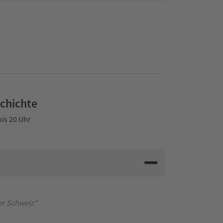
schichte
bis 20 Uhr
er Schweiz“