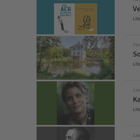
Ve
Lit
Fes
So
Lit
Les
Ka
Lit
Les