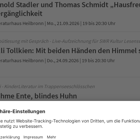
nold Stadler und Thomas Schmidt „Hausfre
rgänglichkeit
eraturhaus Heilbronn | Mo., 21.09.2026 | 19 bis 20:30 Uhr
ütlesung mit Gespräch - Live-Aufzeichnung für SWR Kultur Lesens
lli Tollkien: Mit beiden Händen den Himmel 
eraturhaus Heilbronn | Do., 24.09.2026 | 19 bis 20:30 Uhr
i - KinderLiteratur im Trappenseeschlösschen
hme Ente, blindes Huhn
eraturhaus Heilbronn | Fr., 25.09.2026 | 15 bis 16 Uhr
e-Aufzeichnung für SWR Kultur