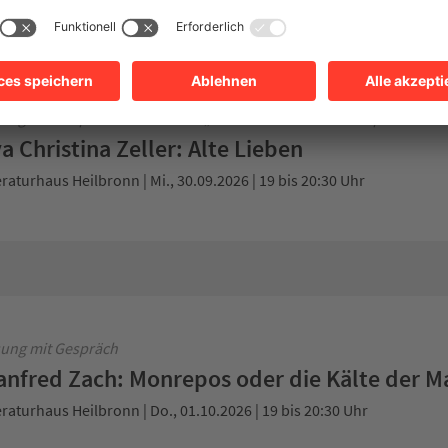
R Bestenliste
ießhaus | Di., 29.09.2026 | 19 bis 20:30 Uhr
ung mit Gespräch in der Reihe „Über Gott und die Welt sprechen“
a Christina Zeller: Alte Lieben
eraturhaus Heilbronn | Mi., 30.09.2026 | 19 bis 20:30 Uhr
ung mit Gespräch
nfred Zach: Monrepos oder die Kälte der M
eraturhaus Heilbronn | Do., 01.10.2026 | 19 bis 20:30 Uhr