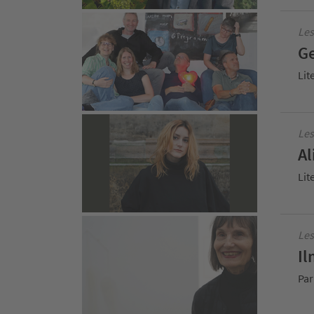
Le
Ge
Lit
Les
Al
Lit
Les
Il
Par