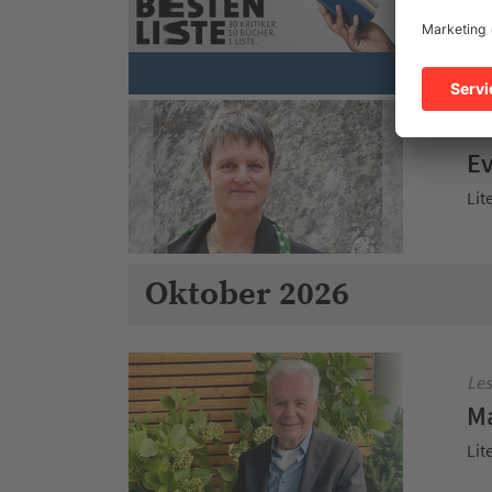
SW
Sch
Les
Ev
Lit
Oktober 2026
Les
Ma
Lit