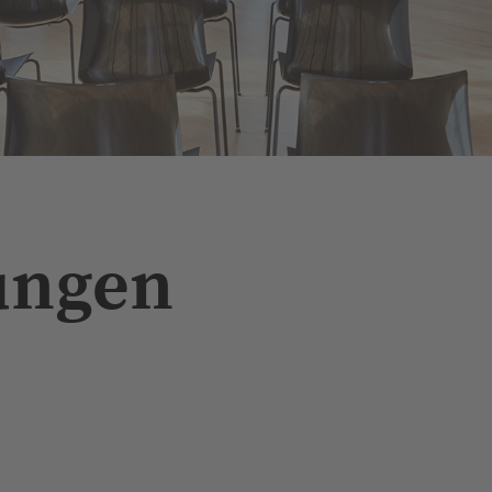
N
ungen