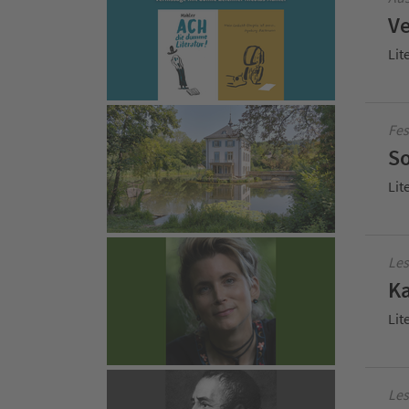
Ve
Lit
Fes
So
Lit
Les
Ka
Lit
Les