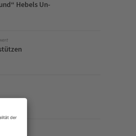
und“ Hebels Un-
wert
stützen