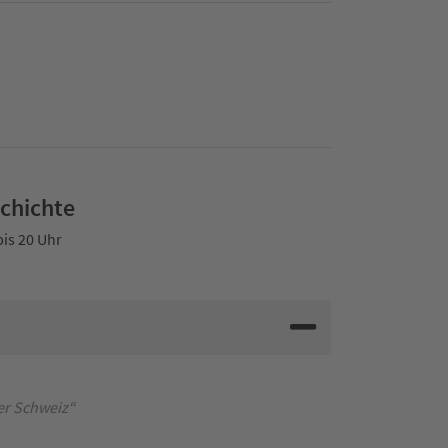
schichte
bis 20 Uhr
er Schweiz“