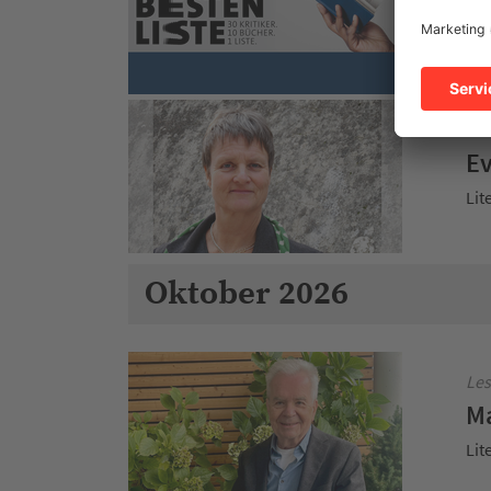
SW
Sch
Les
Ev
Lit
Oktober 2026
Les
Ma
Lit