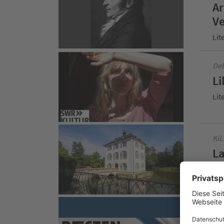
Ar
Ve
Lit
Deb
Li
Lit
KiL
La
Lit
Liv