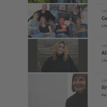
Le
Ge
Lit
Les
Al
Lit
Les
Il
Par