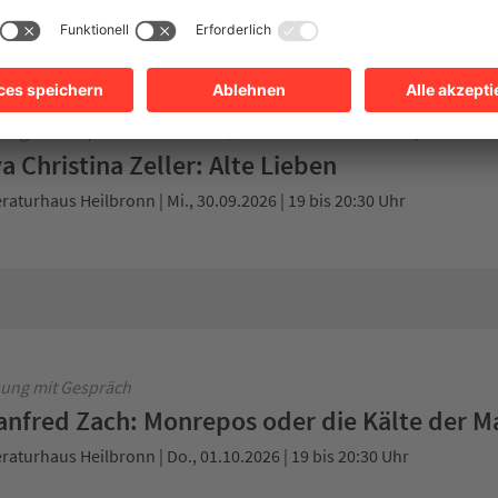
R Bestenliste
ießhaus | Di., 29.09.2026 | 19 bis 20:30 Uhr
ung mit Gespräch in der Reihe „Über Gott und die Welt sprechen“
a Christina Zeller: Alte Lieben
eraturhaus Heilbronn | Mi., 30.09.2026 | 19 bis 20:30 Uhr
ung mit Gespräch
nfred Zach: Monrepos oder die Kälte der M
eraturhaus Heilbronn | Do., 01.10.2026 | 19 bis 20:30 Uhr