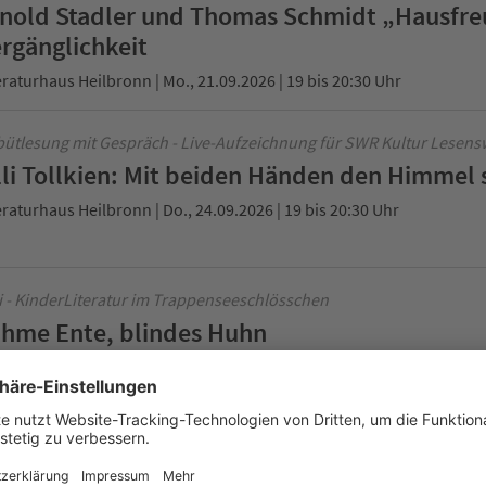
nold Stadler und Thomas Schmidt „Hausfre
rgänglichkeit
eraturhaus Heilbronn | Mo., 21.09.2026 | 19 bis 20:30 Uhr
ütlesung mit Gespräch - Live-Aufzeichnung für SWR Kultur Lesens
lli Tollkien: Mit beiden Händen den Himmel 
eraturhaus Heilbronn | Do., 24.09.2026 | 19 bis 20:30 Uhr
i - KinderLiteratur im Trappenseeschlösschen
hme Ente, blindes Huhn
eraturhaus Heilbronn | Fr., 25.09.2026 | 15 bis 16 Uhr
e-Aufzeichnung für SWR Kultur