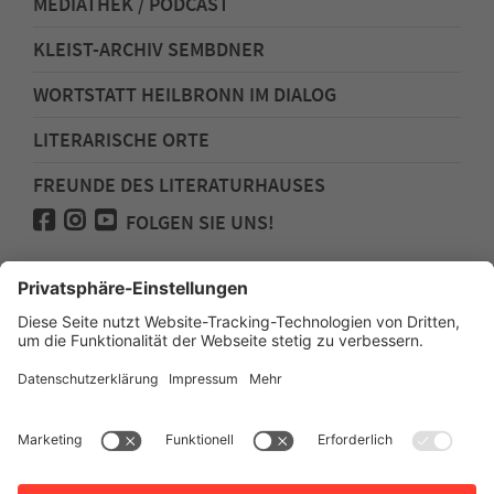
MEDIATHEK / PODCAST
KLEIST-ARCHIV SEMBDNER
WORTSTATT HEILBRONN IM DIALOG
LITERARISCHE ORTE
FREUNDE DES LITERATURHAUSES
FOLGEN SIE UNS!
Impressum
Anfahrt
Datenschutz
Barrierefreiheit
Spenden für den Freundeskreis des
Literaturhauses
Newsletter