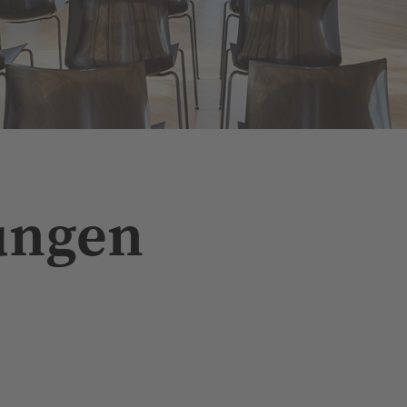
N
ungen