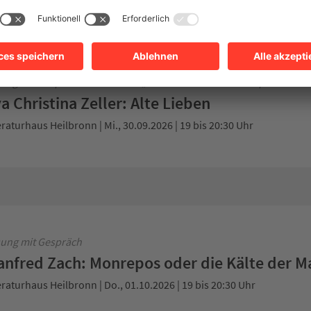
R Bestenliste
ießhaus | Di., 29.09.2026 | 19 bis 20:30 Uhr
ung mit Gespräch in der Reihe „Über Gott und die Welt sprechen“
a Christina Zeller: Alte Lieben
eraturhaus Heilbronn | Mi., 30.09.2026 | 19 bis 20:30 Uhr
ung mit Gespräch
nfred Zach: Monrepos oder die Kälte der M
eraturhaus Heilbronn | Do., 01.10.2026 | 19 bis 20:30 Uhr