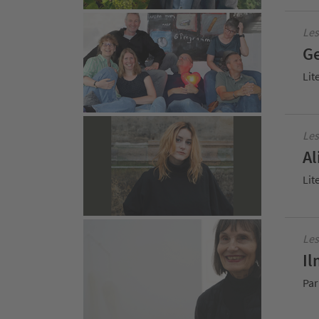
Le
Ge
Lit
Les
Al
Lit
Les
Il
Par