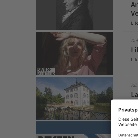
Ar
Ve
Lit
Deb
Li
Lit
KiL
La
Lit
Liv