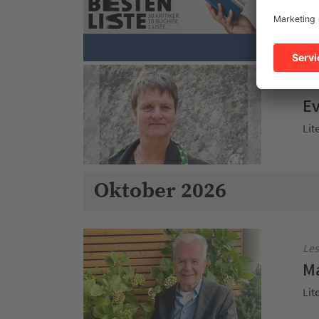
SW
Sch
Les
Ev
Lit
Oktober 2026
Les
Ma
Lit