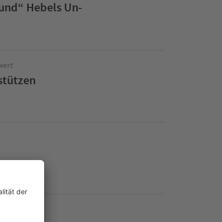
und“ Hebels Un-
wert
stützen