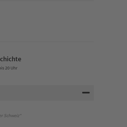
schichte
bis 20 Uhr
er Schweiz“