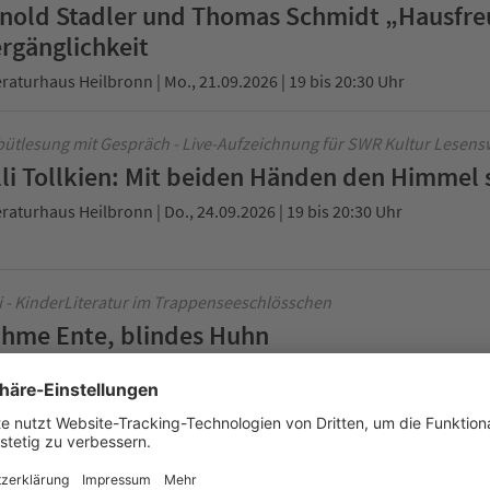
nold Stadler und Thomas Schmidt „Hausfre
rgänglichkeit
eraturhaus Heilbronn | Mo., 21.09.2026 | 19 bis 20:30 Uhr
ütlesung mit Gespräch - Live-Aufzeichnung für SWR Kultur Lesens
lli Tollkien: Mit beiden Händen den Himmel 
eraturhaus Heilbronn | Do., 24.09.2026 | 19 bis 20:30 Uhr
i - KinderLiteratur im Trappenseeschlösschen
hme Ente, blindes Huhn
eraturhaus Heilbronn | Fr., 25.09.2026 | 15 bis 16 Uhr
e-Aufzeichnung für SWR Kultur