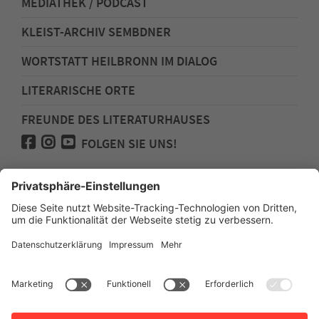
MEDIATHEK / PODCAST
KLEIST-ARCHIV SEMBDNER
WORTSTATT HEILBRONN IM DIALOG
LITERARISCHE ORTE
FREUNDE DES LITERATURHAUSES
FOLGEN SIE UNS!
Impressum
Anfahrt
Datenschutz
Barrierefreiheit
Spenden für den Freundeskreis des
Literaturhauses
Newsletter