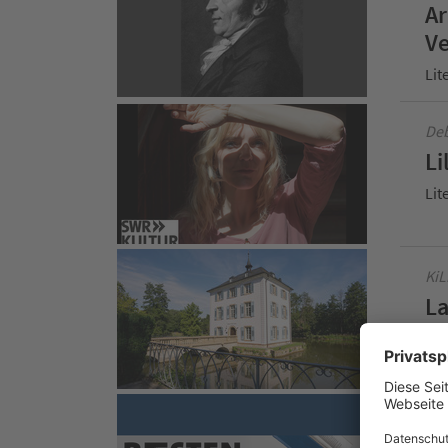
Ar
Ve
Lit
Deb
Li
Lit
KiL
La
Lit
Liv