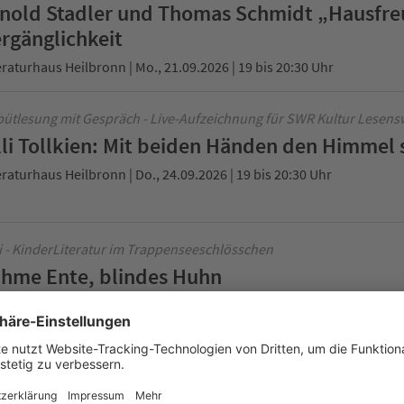
nold Stadler und Thomas Schmidt „Hausfre
rgänglichkeit
eraturhaus Heilbronn | Mo., 21.09.2026 | 19 bis 20:30 Uhr
ütlesung mit Gespräch - Live-Aufzeichnung für SWR Kultur Lesens
lli Tollkien: Mit beiden Händen den Himmel 
eraturhaus Heilbronn | Do., 24.09.2026 | 19 bis 20:30 Uhr
i - KinderLiteratur im Trappenseeschlösschen
hme Ente, blindes Huhn
eraturhaus Heilbronn | Fr., 25.09.2026 | 15 bis 16 Uhr
e-Aufzeichnung für SWR Kultur