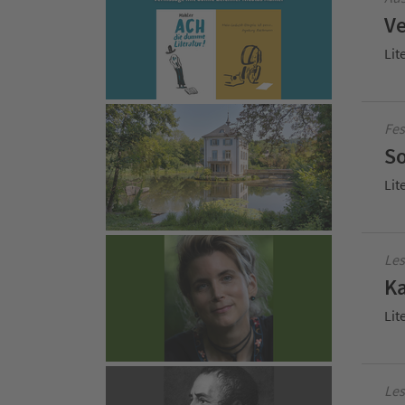
Ve
Lit
Fes
So
Lit
Les
Ka
Lit
Les