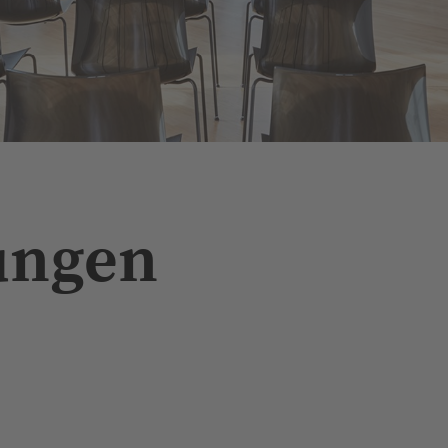
N
ungen