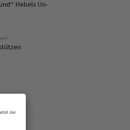
und“ Hebels Un-
wert
stützen