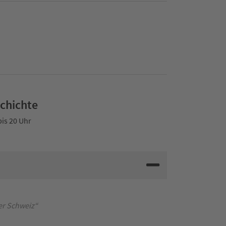
schichte
bis 20 Uhr
er Schweiz“