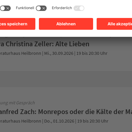
R Bestenliste
ießhaus | Di., 29.09.2026 | 19 bis 20:30 Uhr
ung mit Gespräch in der Reihe „Über Gott und die Welt sprechen“
a Christina Zeller: Alte Lieben
eraturhaus Heilbronn | Mi., 30.09.2026 | 19 bis 20:30 Uhr
ung mit Gespräch
nfred Zach: Monrepos oder die Kälte der M
eraturhaus Heilbronn | Do., 01.10.2026 | 19 bis 20:30 Uhr