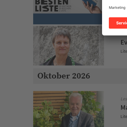
SW
Sch
Les
Ev
Lit
Oktober 2026
Les
Ma
Lit