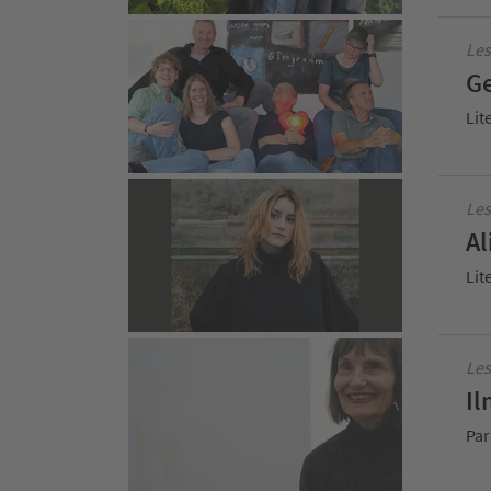
Le
Ge
Lit
Les
Al
Lit
Les
Il
Par