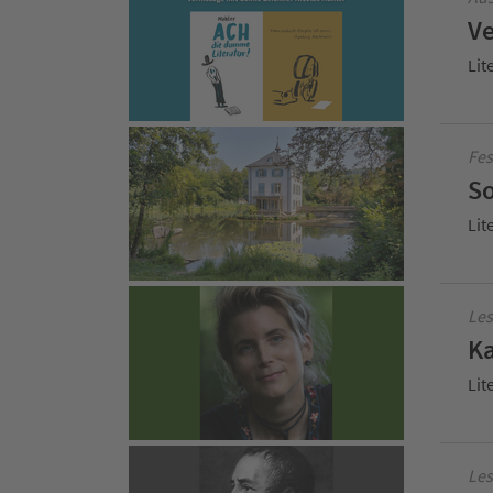
Ve
Lit
Fes
So
Lit
Les
Ka
Lit
Les