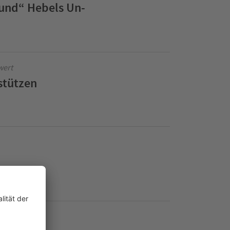
und“ Hebels Un-
wert
stützen