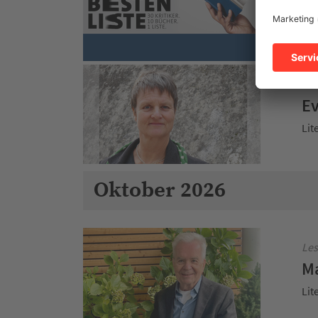
SW
Sch
Les
Ev
Lit
Oktober 2026
Les
Ma
Lit