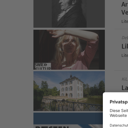
Ar
Ve
Lit
Deb
Li
Lit
KiL
La
Lit
Liv