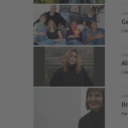
Le
Ge
Lit
Les
Al
Lit
Les
Il
Par