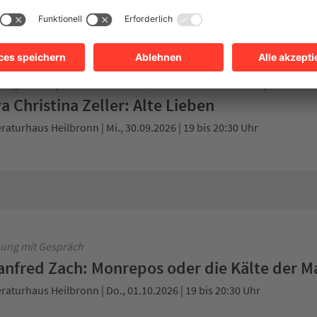
R Bestenliste
ießhaus | Di., 29.09.2026 | 19 bis 20:30 Uhr
ung mit Gespräch in der Reihe „Über Gott und die Welt sprechen“
a Christina Zeller: Alte Lieben
eraturhaus Heilbronn | Mi., 30.09.2026 | 19 bis 20:30 Uhr
ung mit Gespräch
nfred Zach: Monrepos oder die Kälte der M
eraturhaus Heilbronn | Do., 01.10.2026 | 19 bis 20:30 Uhr