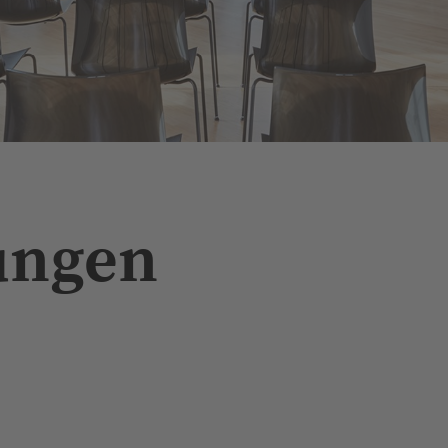
N
ungen