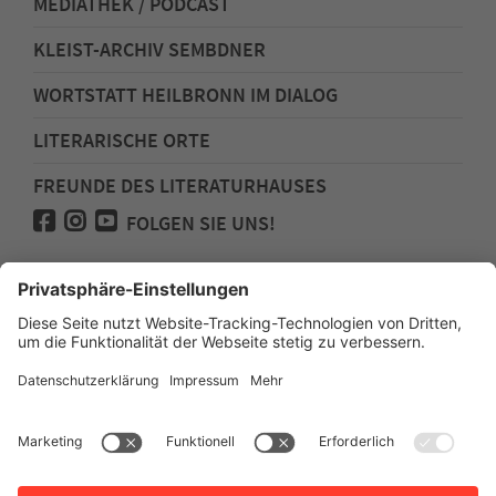
MEDIATHEK / PODCAST
KLEIST-ARCHIV SEMBDNER
WORTSTATT HEILBRONN IM DIALOG
LITERARISCHE ORTE
FREUNDE DES LITERATURHAUSES
FOLGEN SIE UNS!
Impressum
Anfahrt
Datenschutz
Barrierefreiheit
Spenden für den Freundeskreis des
Literaturhauses
Newsletter